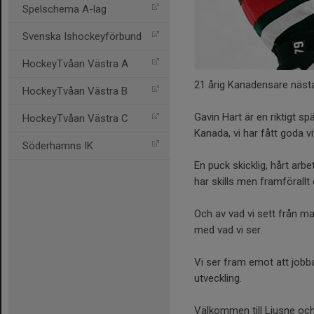
Spelschema A-lag
Svenska Ishockeyförbund
HockeyTvåan Västra A
21 årig Kanadensare nästa 
HockeyTvåan Västra B
Gavin Hart är en riktigt s
HockeyTvåan Västra C
Kanada, vi har fått goda 
Söderhamns IK
En puck skicklig, hårt arbe
har skills men framförallt e
Och av vad vi sett från m
med vad vi ser.
Vi ser fram emot att jobb
utveckling.
Välkommen till Ljusne och