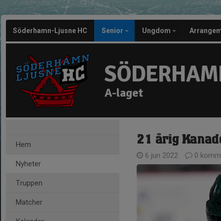
Söderhamn-Ljusne HC
Senior
Ungdom
Arrange
SÖDERHAMN
A-laget
21 årig Kanade
Hem
6 jun 2022
0 komme
Nyheter
Truppen
Matcher