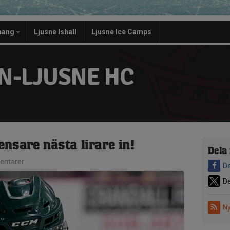
mang
Ljusne Ishall
Ljusne Ice Camps
-LJUSNE HC
nsare nästa lirare in!
Dela
ntarer
De
De
Ny