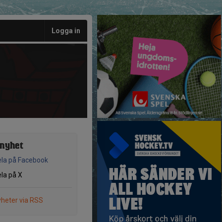
Logga in
 nyhet
la på Facebook
la på X
heter via RSS