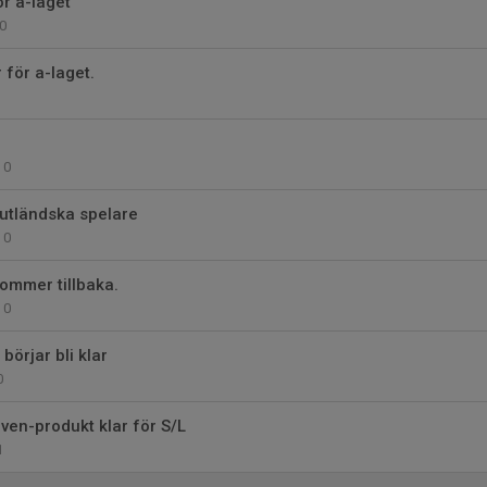
ör a-laget
0
 för a-laget.
0
 utländska spelare
0
ommer tillbaka.
0
börjar bli klar
0
öven-produkt klar för S/L
1