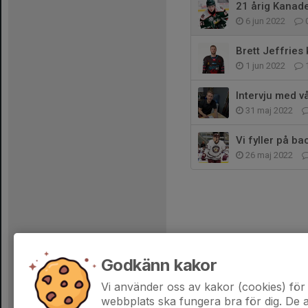
21 årig Kanade
6 jun 2022
Brett Jeffries
1 jun 2022
Intervju med v
31 maj 2022
Vi fyller på b
26 maj 2022
Godkänn kakor
Vi använder oss av kakor (cookies) för 
webbplats ska fungera bra för dig. De