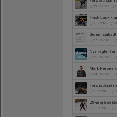
Forward klar f
29 jul 2022
Finsk back klar
7 jul 2022
0
Serien spikad!
27 jun 2022
Nya regler för
25 jun 2022
Mark Perone k
13 jun 2022
Forwardssidan 
9 jun 2022
20-årig Björkl
7 jun 2022