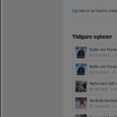
Här
kan ni se Gavins statis
Tidigare nyheter
Kalle om först
25 jul 2025
Kalle om först
25 jul 2025
Nyförvärv (till
9 jul 2025
0
Serbisk landsl
7 aug 2022