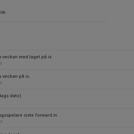
tik.
a veckan med laget på is.
0
a veckan på is.
0
 dags dato)
agsspelare siste forward in
0