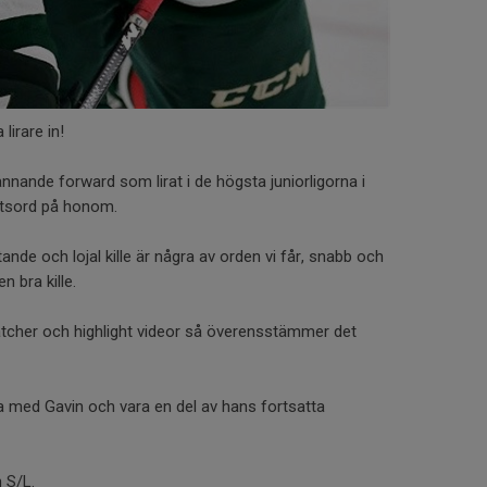
lirare in!
pännande forward som lirat i de högsta juniorligorna i
vitsord på honom.
tande och lojal kille är några av orden vi får, snabb och
n bra kille.
atcher och highlight videor så överensstämmer det
a med Gavin och vara en del av hans fortsatta
 S/L.