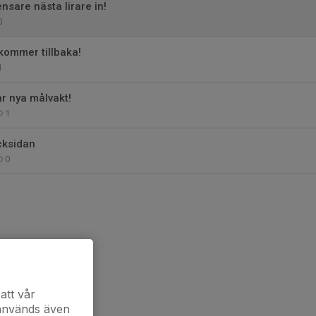
nsare nästa lirare in!
0
 kommer tillbaka!
1
år nya målvakt!
1
acksidan
0
att vår
 används även