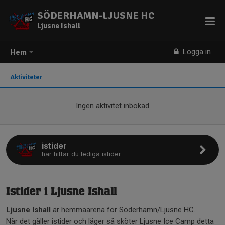
SÖDERHAMN-LJUSNE HC
Ljusne Ishall
Logga in
Hem
Aktiviteter
Ingen aktivitet inbokad
istider
här hittar du lediga istider
Istider i Ljusne Ishall
Ljusne Ishall
är hemmaarena för Söderhamn/Ljusne HC.
När det gäller istider och läger så sköter Ljusne Ice Camp detta