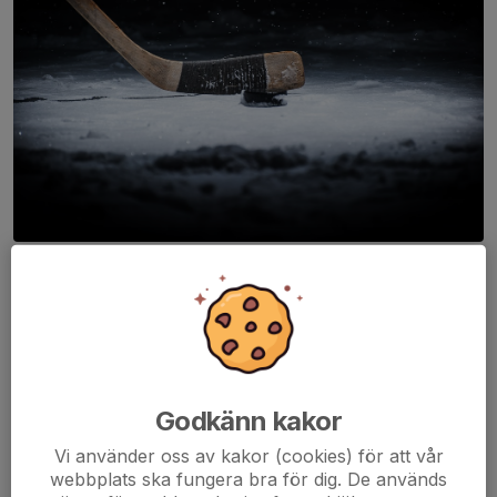
Sugen på att åka skridskor?
Från Söndag 25 Oktober har du möjlighet mellan
09:00 - 11:00
att kliva in på isen i Ljusne Ishall. Vi kommer att hålla öppet för
allmänheten varje söndag fram till 20 december.
Läs mer
Godkänn kakor
Vi använder oss av kakor (cookies) för att vår
Nu är det nära ...
webbplats ska fungera bra för dig. De används