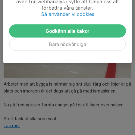
26 aug 2020
1 kommentar
även för webbanalys i syfte att hjälpa oss att
förbättra våra tjänster.
Så använder vi cookies
Godkänn alla kakor
Bara nödvändiga
Arbetet med att bygga is närmar sig sitt slut, färg och linjer är på
plats och imorgon är det dags att gå på med ismaskinen.
Nu på fredag kliver första gänget på för ett läger över helgen.
Stort tack till alla som varit...
Läs mer