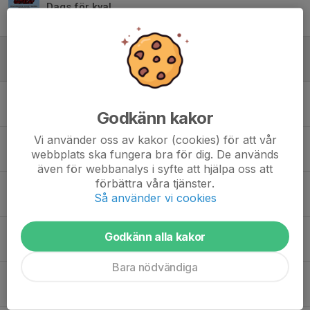
Dags för kval
6 mar, 05:42
1
Dalalagen borta
28 feb, 06:26
1
Kval till HockeyTvåan 26/27
22 feb, 12:45
1
Godkänn kakor
Vi använder oss av kakor (cookies) för att vår
5 stycken som ger hopp om tillväxten
webbplats ska fungera bra för dig. De används
24 nov 2025
0
även för webbanalys i syfte att hjälpa oss att
förbättra våra tjänster.
Uppdatering – skadad spelare
Så använder vi cookies
22 nov 2025
0
INFORMATION!
Godkänn alla kakor
20 nov 2025
0
Bara nödvändiga
Valbo tog med 3 poäng
21 okt 2025
0