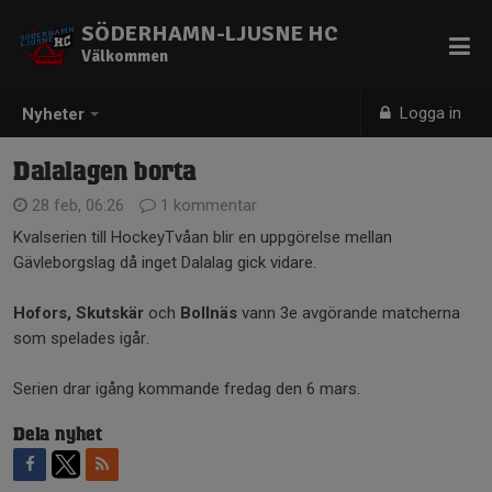
SÖDERHAMN-LJUSNE HC
Välkommen
Logga in
Nyheter
Dalalagen borta
28 feb, 06:26
1 kommentar
Kvalserien till HockeyTvåan blir en uppgörelse mellan
Gävleborgslag då inget Dalalag gick vidare.
Hofors, Skutskär
och
Bollnäs
vann 3e avgörande matcherna
som spelades igår.
Serien drar igång kommande fredag den 6 mars.
Dela nyhet