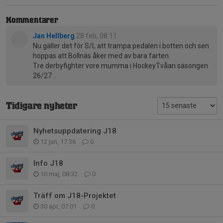
Kommentarer
Jan Hellberg
28 feb, 08:11
Nu gäller det för S/L att trampa pedalen i botten och sen
hoppas att Bollnäs åker med av bara farten.
Tre derbyfighter vore mumma i HockeyTvåan säsongen
26/27…
Tidigare nyheter
Nyhetsuppdatering J18
12 jun, 17:36
0
Info J18
10 maj, 08:32
0
Träff om J18-Projektet
30 apr, 07:01
0