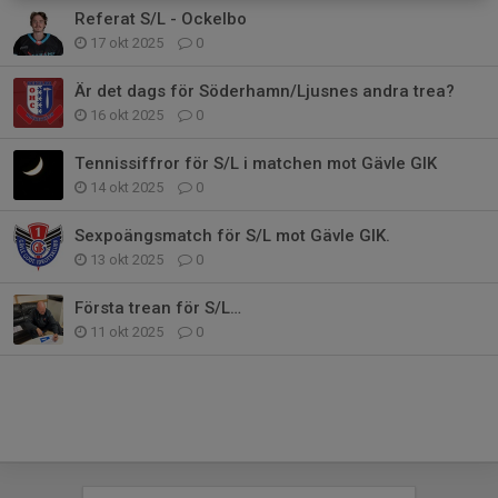
Referat S/L - Ockelbo
17 okt 2025
0
Är det dags för Söderhamn/Ljusnes andra trea?
16 okt 2025
0
Tennissiffror för S/L i matchen mot Gävle GIK
14 okt 2025
0
Sexpoängsmatch för S/L mot Gävle GIK.
13 okt 2025
0
Första trean för S/L…
11 okt 2025
0