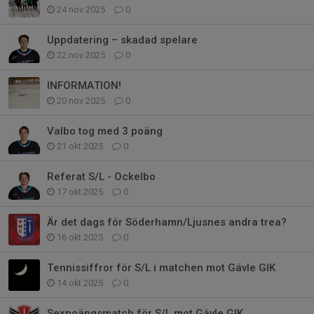
24 nov 2025
0
Uppdatering – skadad spelare
22 nov 2025
0
INFORMATION!
20 nov 2025
0
Valbo tog med 3 poäng
21 okt 2025
0
Referat S/L - Ockelbo
17 okt 2025
0
Är det dags för Söderhamn/Ljusnes andra trea?
16 okt 2025
0
Tennissiffror för S/L i matchen mot Gävle GIK
14 okt 2025
0
Sexpoängsmatch för S/L mot Gävle GIK.