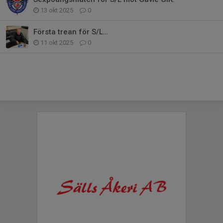
13 okt 2025
0
Första trean för S/L…
11 okt 2025
0