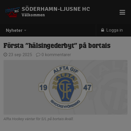
SÖDERHAMN-LJUSNE HC
Välkommen
Logga in
Nyheter
Första ”hälsingederbyt” på bortais
23 sep 2025
0 kommentarer
Alfta Hockey väntar för S/L på bortais ikväll.