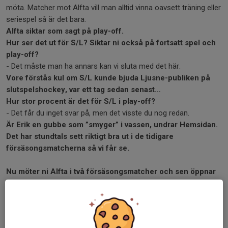
möta. Matcher mot Alfta vill man alltid vinna oavsett träning eller
seriespel så är det bara.
Alfta siktar som sagt på play-off.
Hur ser det ut för S/L? Siktar ni också på fortsatt spel och
play-off?
- Det måste man ha annars kan vi sluta med det här.
Vore förstås kul om S/L kunde bjuda Ljusne-publiken på
slutspelshockey, var ett tag sedan senast…
Hur stor procent är det för S/L i play-off?
- Det får du inget svar på, men det visste du nog redan.
Är Erik en gubbe som ”smyger” i vassen, undrar Hemsidan.
Det har stundtals sett riktigt bra ut i de tidigare
försäsongsmatcherna så vi får se.
Nu möter ni Alfta i två försäsongsmatcher och sen öppnar
ni mot Alfta i seriepremiären 3 oktober på hemmais
däremellan väntar Ånge lördag 27 september hemma i
Ljusne.
Läge för taktiskt spel i de två försäsongsmatcherna mot