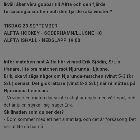
Ikväll åker våra gubbar till Alfta
och den fjärde
försäsongsmatchen och den fjärde raka vinsten?
TISDAG 23 SEPTEMBER
ALFTA HOCKEY - SÖDERHAMN/LJUSNE HC
ALFTA ISHALL - NEDSLÄPP 19.00
Inför matchen mot Alfta hör vi med Erik Sjödin, S/L:s
tränare, lite om matchen mot Njurunda i Ljusne.
Erik, ska vi säga något om Njurunda-matchen (vinst 5-3 för
S/L) senast. Det gick lättare (vinst 8-2 S/L) när ni möttes på
Njurundas hemmais.
- Vi vinner en match där vi inte riktigt är nöjda med vårt spel, och
det är ju en styrka i sig, säger Erik.
Skillnaden som du ser det?
- Dom kommer med ett helt annat lag, och det är försäsong. Det
ser ut lite så här då.