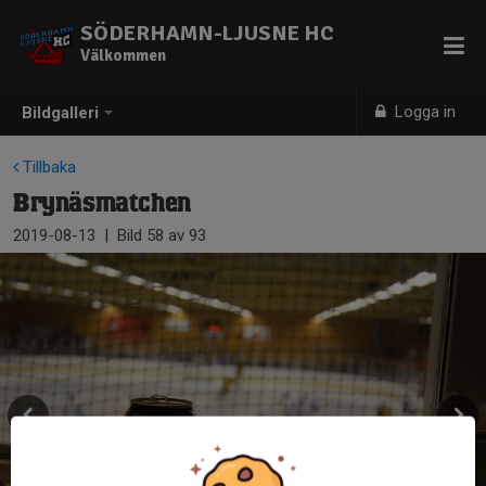
SÖDERHAMN-LJUSNE HC
Välkommen
Logga in
Bildgalleri
Tillbaka
Brynäsmatchen
2019-08-13
|
Bild
58
av 93