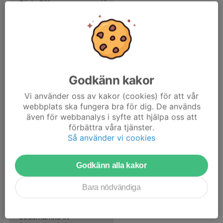
Gävle GIK
Malungs IF
Ockelbo HC
Orsa IK
Godkänn kakor
Skedvi/Säter IF
Vi använder oss av kakor (cookies) för att vår
Valbo HC
webbplats ska fungera bra för dig. De används
även för webbanalys i syfte att hjälpa oss att
Spelschema A-lag
förbättra våra tjänster.
Så använder vi cookies
Svenska Ishockeyförbund
HockeyTvåan Västra A
Godkänn alla kakor
HockeyTvåan Västra B
Bara nödvändiga
HockeyTvåan Västra C
Söderhamns IK