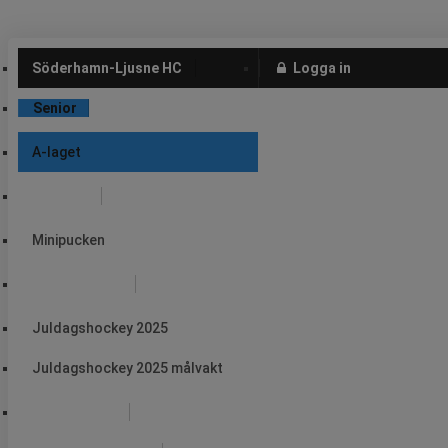
Söderhamn-Ljusne HC
Logga in
Senior
A-laget
Ungdom
Minipucken
Arrangemang
Juldagshockey 2025
Juldagshockey 2025 målvakt
Ljusne Ishall